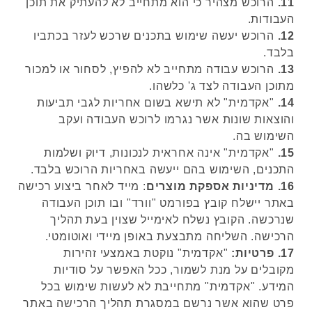
11.
הרוכש מצהיר כי הוא מתחייב לא להעתיק את תוכן
העבודות.
12.
הרוכש יעשה שימוש בתכנים שרכש לעזר בכתביו
בלבד.
13.
הרוכש עבודה מתחייב לא להפיץ, לסחור או למכור
מתוכן העבודה לצד ג' כלשהו.
14.
"אקדמית" לא תישא בשום אחריות לגבי תביעות
והוצאות שונות אשר נגרמו לרוכש העבודה ועקב
השימוש בה.
15.
"אקדמית" אינה אחראית לנכונות, דיוק ושלמות
התכנים, השימוש בהם ייעשה באחריות הרוכש בלבד.
16. מדיניות אספקת מוצרים
: מייד לאחר ביצוע רכישה
באתר יישלח קובץ בפורמט "וורד" ובו תוכן העבודה
שנרכשה. הקובץ נשלח לאימייל שצוין בעת תהליך
הרכישה. השליחה מתבצעת באופן מיידי ואוטומטי.
17.
פרטיות:
"אקדמית" נוקטת באמצעי זהירות
מקובלים על מנת לשמור, ככל האפשר על סודיות
המידע. "אקדמית" מתחייבת לא לעשות שימוש בכל
פרט שהוא אשר נרשם במסגרת תהליך הרכישה באתר